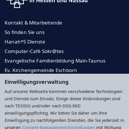
Kontakt & Mitarbeitende
So finden Sie uns
Hanah*S Dienste
Computer-Café Sokr@tes
Evangelische Familienbildung Main-Taunus
Ev. Kirchengemeinde Eschborn
Dekanat Kronberg
Einwilligungsverwaltung
Stadt Eschborn
Auf unserer Webseite kommen verschiedene Technologien
und Dienste zum Einsatz. Einige dieser Einbindungen sind
Impressum
Datenschutz
Cookie-Einstellungen
nach TDDDG und/oder nach DSG-EKD
einwilligungspflichtig. Wir bitten Sie daher um Ihre
Einwilligung zu nachfolgenden Diensten, die Sie jederzeit in
Adresse
unseren
Consent-Management-Einstellungen
mit Wirkung