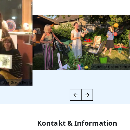
© Christine Elcacho-Behnke
ristine Elcacho-Behnke
Kontakt & Information