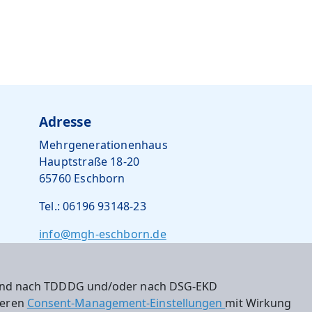
Adresse
Mehrgenerationenhaus
Hauptstraße 18-20
65760 Eschborn
Tel.: 06196 93148-23
info@mgh-eschborn.de
 sind nach TDDDG und/oder nach DSG-EKD
nseren
Consent-Management-Einstellungen
mit Wirkung