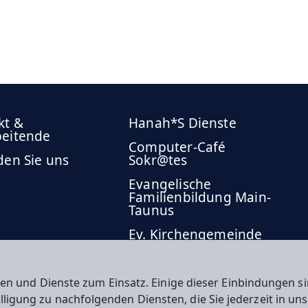
kt &
Hanah*S Dienste
beitende
Computer-Café
den Sie uns
Sokr@tes
Evangelische
Familienbildung Main-
Taunus
Ev. Kirchengemeinde
Eschborn
Dekanat Kronberg
en und Dienste zum Einsatz. Einige dieser Einbindungen
Stadt Eschborn
willigung zu nachfolgenden Diensten, die Sie jederzeit in u