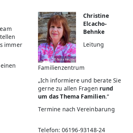
Christine
Elcacho-
 Team
Behnke
tellen
Leitung
ss immer
© Nora Hechler
 einen
Familienzentrum
„Ich informiere und berate Sie
gerne zu allen Fragen
rund
um das Thema Familien
.“
Termine nach Vereinbarung
Telefon: 06196-93148-24