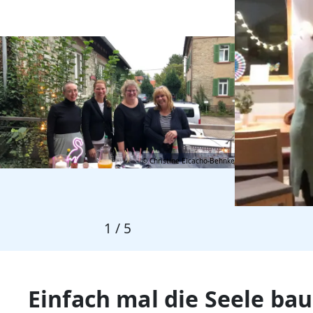
© Christine Elcacho-Behnke
1
/
5
Einfach mal die Seele ba