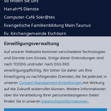
So finden Sie uns
Hanah*S Dienste
Computer-Café Sokr@tes
Evangelische Familienbildung Main-Taunus
Ev. Kirchengemeinde Eschborn
Dekanat Kronberg
Einwilligungsverwaltung
Stadt Eschborn
Auf unserer Webseite kommen verschiedene Technologien
und Dienste zum Einsatz. Einige dieser Einbindungen sind
Impressum
Datenschutz
Cookie-Einstellungen
nach TDDDG und/oder nach DSG-EKD
einwilligungspflichtig. Wir bitten Sie daher um Ihre
Einwilligung zu nachfolgenden Diensten, die Sie jederzeit in
Adresse
unseren
Consent-Management-Einstellungen
mit Wirkung
auf die Zukunft widerrufen können. Weitere Informationen
Mehrgenerationenhaus
über die Verarbeitung Ihrer personenbezogenen Daten
Hauptstraße 18-20
finden Sie in unseren
Datenschutzinformationen
.
65760 Eschborn