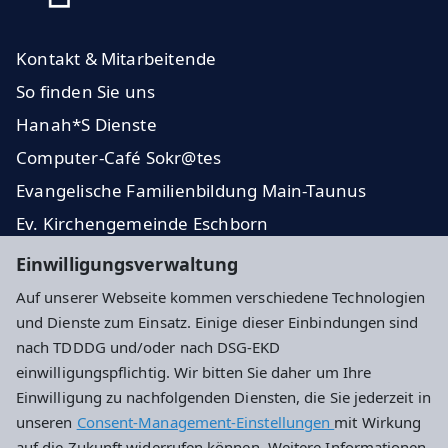
Kontakt & Mitarbeitende
So finden Sie uns
Hanah*S Dienste
Computer-Café Sokr@tes
Evangelische Familienbildung Main-Taunus
Ev. Kirchengemeinde Eschborn
Dekanat Kronberg
Einwilligungsverwaltung
Stadt Eschborn
Auf unserer Webseite kommen verschiedene Technologien
und Dienste zum Einsatz. Einige dieser Einbindungen sind
Impressum
Datenschutz
Cookie-Einstellungen
nach TDDDG und/oder nach DSG-EKD
einwilligungspflichtig. Wir bitten Sie daher um Ihre
Einwilligung zu nachfolgenden Diensten, die Sie jederzeit in
Adresse
unseren
Consent-Management-Einstellungen
mit Wirkung
auf die Zukunft widerrufen können. Weitere Informationen